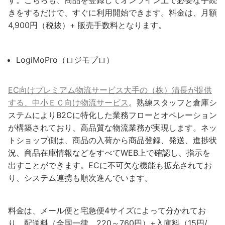
す。こちらも、商品を登録してオンライン上で必要な手続
きをするだけで、すぐに利用開始できます。料金は、月額
4,900円（税抜）+ 販売手数料となります。
LogiMoPro（ロジモプロ）
EC向けプレミアム物流サービス大手の（株）清長が提供
する、中小ＥＣ向け物流サービス
。熟練スタッフと倉庫シ
ステムによりB2Cに特化した業務フローとオペレーション
が構築されており、高品質な物流業務が実現します。ネッ
トショップ側は、商品の入荷から商品登録、発送、進捗状
況、商品在庫情報などをすべてWEB上で確認し、指示を
出すことができます。ECに不可欠な機能も拡充されてお
り、システム連携も順次進んでいます。
料金は、メール便と宅急便4サイズによって分かれてお
り、配送料（全国一律、220～760円）+入庫料（15円/