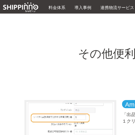
料金体系
導入事例
連携物流サービス
その他便
Am
「出
１ク