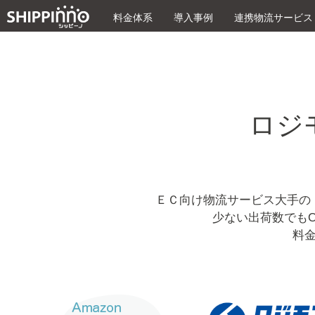
料金体系
導入事例
連携物流サービス
ロジ
ＥＣ向け物流サービス大手の
少ない出荷数でもO
料