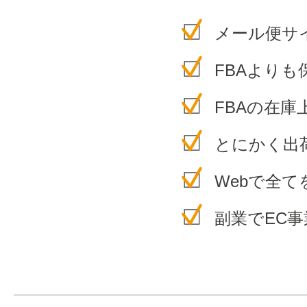
メール便サ
FBAより
FBAの在
とにかく出
Webで全
副業でEC